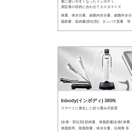
更に使いやすくなったインボディ、
測定者の目的に合わせてカスタマイズ
体重、体水分量、細胞内水分量、細胞外水分
脂肪量、筋肉量(部位別)、タンパク質量 等
Inbody(インボディ) 380N
スマートに進化した折り畳み式装置
[全身・部位別] 筋肉量、体脂肪量[全身] 体重、
体脂肪率、除脂肪量、体水分量、位相角 等