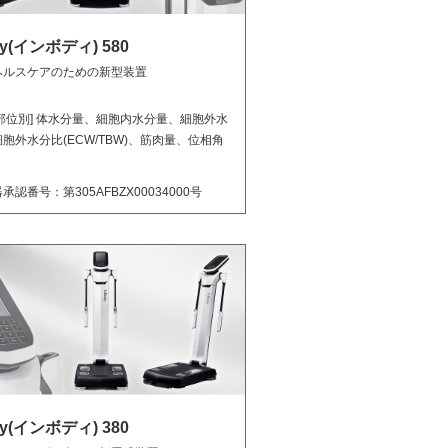
dy(インボディ) 580
ヘルスケアのための新型装置
部位別] 体水分量、細胞内水分量、細胞外水
胞外水分比(ECW/TBW)、筋肉量、位相角
承認番号：第305AFBZX00034000号
dy(インボディ) 380