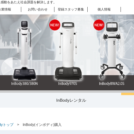
に感動をあたえ社会課題を解決します。
企業情報
お問い合わせ
登録スタッフ募集
個人情報
り事業
登録スタッフ募集
事業
の提案
事業
お問い合わせ
個人情報
企業情報
ル事業
InBodyレンタル
odyトップ
> InBody(インボディ)購入