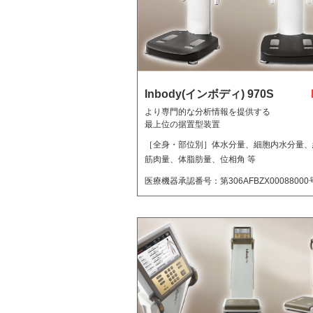
Inbody(インボディ) 970S
より専門的な分析情報を提供する
最上位の据置型装置
［全身・部位別］体水分量、細胞内水分量、細
筋肉量、体脂肪量、位相角 等
医療機器承認番号：第306AFBZX00088000