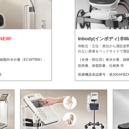
NEW!
Inbody(インボディ) BWA
仰臥位・立位・座位から測定姿
れない患者をベッドサイドで測
胞外水分量（ECW/TBW）、
［全身・部位別］体水分量、細胞
筋肉量、体脂肪量、位相角 等
号
医療機器承認番号：第306AFBZX0