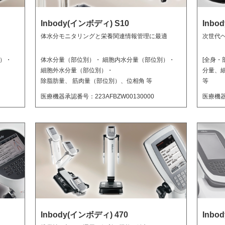
Inbody(インボディ) S10
Inbo
体水分モニタリングと栄養関連情報管理に最適
次世代
）・
体水分量（部位別）・ 細胞内水分量（部位別）・
[全身・
細胞外水分量（部位別）・
分量、細
除脂肪量、 筋肉量（部位別）、位相角 等
等
医療機器承認番号：223AFBZW00130000
医療機器
Inbody(インボディ) 470
Inbo