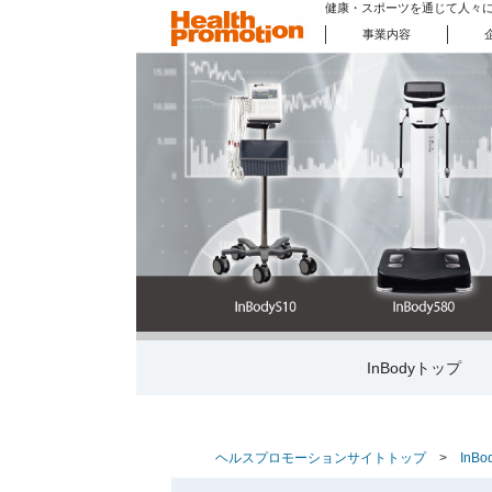
健康・スポーツを通じて人々
事業内容
健康を楽しむまちづく
健康・スポーツフェア
講師・トップアスリート
健康増進機器 販売
健康増進事業
健康増進機器 レンタ
InBodyトップ
ヘルスプロモーションサイトトップ
>
InB