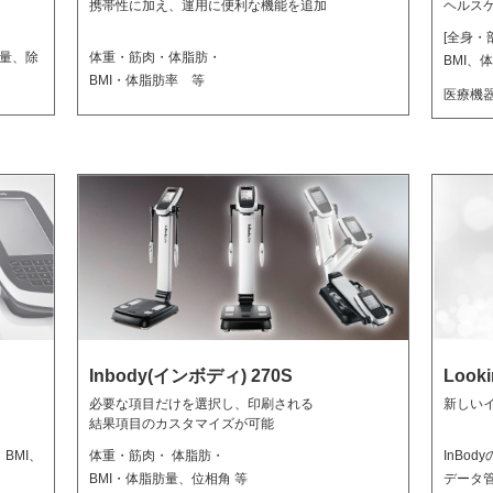
携帯性に加え、運用に便利な機能を追加
ヘルス
[全身・
量、除
体重・筋肉・体脂肪・
BMI、
BMI・体脂肪率 等
医療機器
Inbody(インボディ) 270S
Looki
必要な項目だけを選択し、印刷される
新しい
結果項目のカスタマイズが可能
BMI、
体重・筋肉・ 体脂肪・
InBo
BMI・体脂肪量、位相角 等
データ