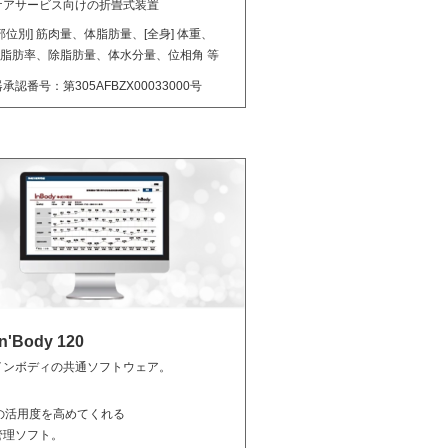
ケアサービス向けの折畳式装置
部位別] 筋肉量、体脂肪量、[全身] 体重、
体脂肪率、除脂肪量、体水分量、位相角 等
承認番号：第305AFBZX00033000号
n'Body 120
インボディの共通ソフトウェア。
dyの活用度を高めてくれる
管理ソフト。