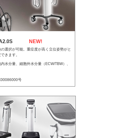
2.0S
NEW!
勢の選択が可能。重症度が高く立位姿勢がと
定できます。
内水分量、細胞外水分量（ECW/TBW）、
0086000号