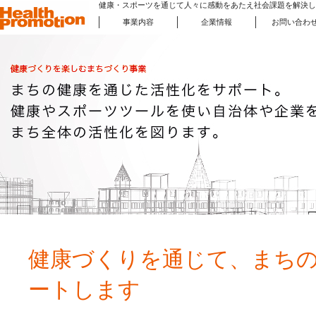
健康・スポーツを通じて人々に感動をあたえ社会課題を解決し
事業内容
企業情報
お問い合わ
健康を楽しむまちづくり事業
健康・スポーツフェア事業
健康増進機器 販売事業
健康増進事業
お
ヘルスケア研究サポート事業
企業情報
健康増進機器 レンタル事業
健康づくりを通じて、まち
ートします